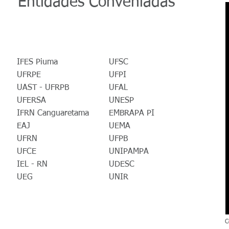
Entidades Conveniadas
IFES Piuma
UFSC
UFRPE
UFPI
UAST - UFRPB
UFAL
UFERSA
UNESP
IFRN Canguaretama
EMBRAPA PI
EAJ
UEMA
UFRN
UFPB
UFCE
UNIPAMPA
IEL - RN
UDESC
UEG
UNIR
© Copyright 2017 - Primar Organica
C