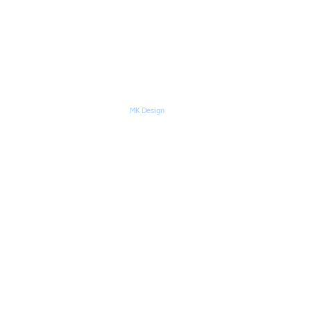
Desenvolvido por:
MK Design​
0 . Contato: +55 84 994011385