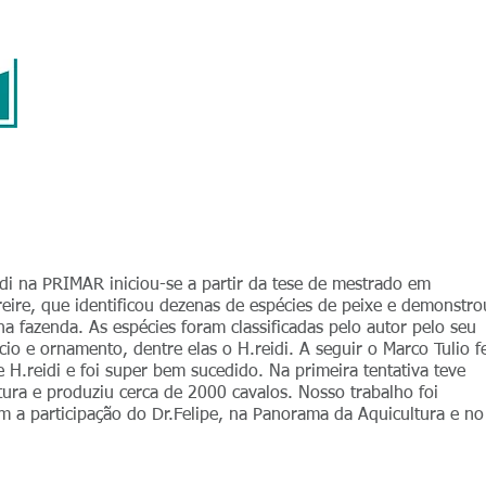
ry
Products
Partnerships
Primar Institute
idi na PRIMAR iniciou-se a partir da tese de mestrado em
reire, que identificou dezenas de espécies de peixe e demonstro
 na fazenda. As espécies foram classificadas pelo autor pelo seu
cio e ornamento, dentre elas o H.reidi. A seguir o Marco Tulio f
 H.reidi e foi super bem sucedido. Na primeira tentativa teve
tura e produziu cerca de 2000 cavalos. Nosso trabalho foi
 a participação do Dr.Felipe, na Panorama da Aquicultura e no